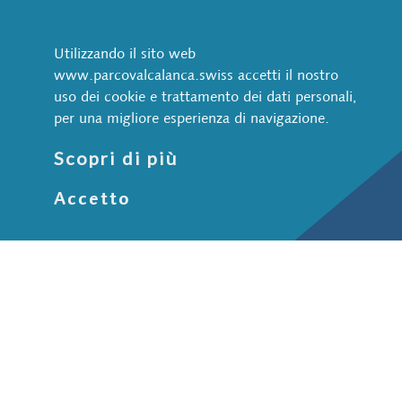
ViaCalanca
Utilizzando il sito web
Breve ritratto
www.parcovalcalanca.swiss accetti il nostro
Il Parco Val Calanca
uso dei cookie e trattamento dei dati personali,
I numeri del Parco
per una migliore esperienza di navigazione.
Perimetro attuale
Scopri di più
Associazione
Associazione Parco Val Calanca
Accetto
Diventare socio
Amministrazione del Parco
Coinvolgimento della popolazione
Partner e sponsor
Documenti
Contatti
Media e Newsletter