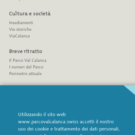
Cultura e società
Insediamenti
Vie storiche
ViaCalanca
Breve ritratto
Il Parco Val Calanca
I numeri del Parco
Perimetro attuale
Associazione
Associazione Parco Val Calanca
Diventare socio
Amministrazione del Parco
Utilizzando il sito web
Coinvolgimento della popolazione
www.parcovalcalanca.swiss accetti il nostro
Partner e sponsor
uso dei cookie e trattamento dei dati personali,
Documenti