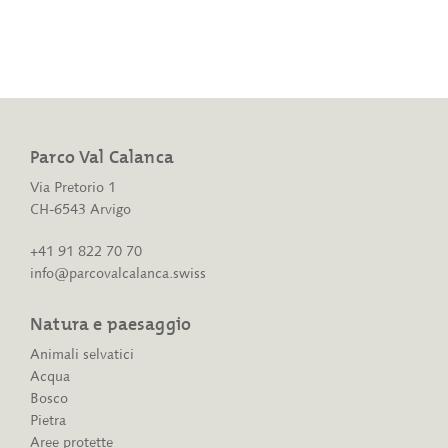
Parco Val Calanca
Via Pretorio 1
CH-6543 Arvigo
+41 91 822 70 70
info@parcovalcalanca.swiss
Natura e paesaggio
Animali selvatici
Acqua
Bosco
Pietra
Aree protette