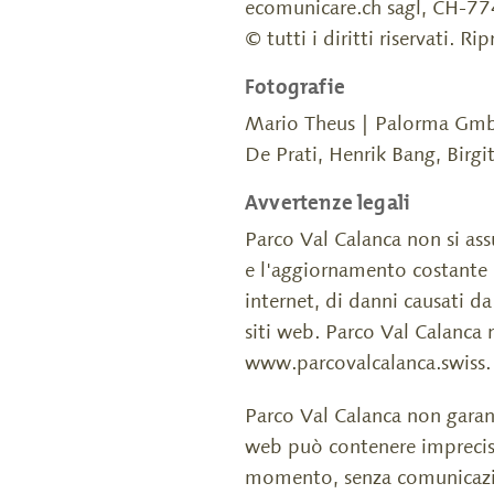
ecomunicare.ch sagl, CH-774
© tutti i diritti riservati. R
Fotografie
Mario Theus | Palorma GmbH,
De Prati, Henrik Bang, Birgi
Avvertenze legali
Parco Val Calanca non si ass
e l'aggiornamento costante d
internet, di danni causati da 
siti web. Parco Val Calanca n
www.parcovalcalanca.swiss.
Parco Val Calanca non garant
web può contenere imprecision
momento, senza comunicazion