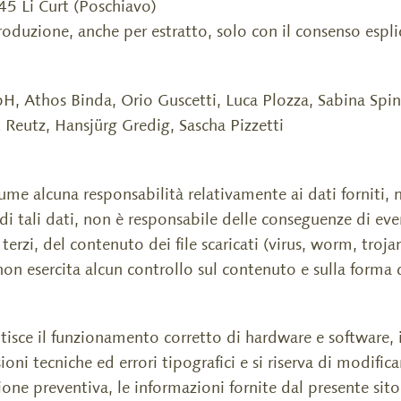
5 Li Curt (Poschiavo)
iproduzione, anche per estratto, solo con il consenso espli
 Athos Binda, Orio Guscetti, Luca Plozza, Sabina Spin
t Reutz, Hansjürg Gredig, Sascha Pizzetti
ume alcuna responsabilità relativamente ai dati forniti, 
i tali dati, non è responsabile delle conseguenze di even
terzi, del contenuto dei file scaricati (virus, worm, trojan
on esercita alcun controllo sul contenuto e sulla forma di
isce il funzionamento corretto di hardware e software, i
i tecniche ed errori tipografici e si riserva di modifica
e preventiva, le informazioni fornite dal presente sito