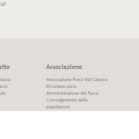
ca!
atto
Associazione
alanca
Associazione Parco Val Calanca
arco
Diventare socio
ale
Amministrazione del Parco
Coinvolgimento della
popolazione
Partner e sponsor
Documenti
Contatti
Media e Newsletter