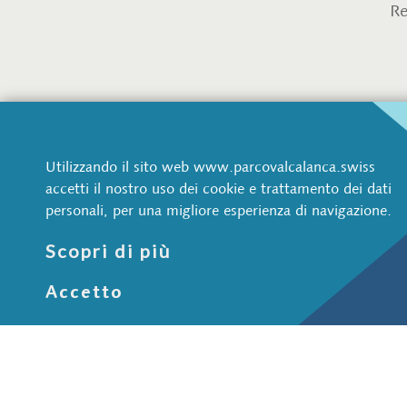
Re
Utilizzando il sito web www.parcovalcalanca.swiss
accetti il nostro uso dei cookie e trattamento dei dati
Parco Val Calanca
Natura e pae
personali, per una migliore esperienza di navigazione.
Via Pretorio 1
Animali selvatici
Scopri di più
CH-6543 Arvigo
Acqua
Bosco
Accetto
+41 91 822 70 70
Pietra
info@parcovalcalanca.swiss
Aree protette