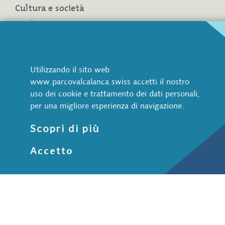
Cultura e società
Insediamenti
Vie storiche
ViaCalanca
Utilizzando il sito web
Breve ritratto
www.parcovalcalanca.swiss accetti il nostro
Il Parco Val Calanca
uso dei cookie e trattamento dei dati personali,
I numeri del Parco
per una migliore esperienza di navigazione.
Perimetro attuale
Scopri di più
Associazione
Associazione Parco Val Calanca
Accetto
Diventare socio
Amministrazione del Parco
Coinvolgimento della popolazione
Partner e sponsor
Documenti
Contatti