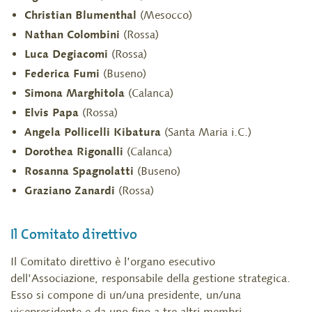
Christian Blumenthal
(Mesocco)
Nathan Colombini
(Rossa)
Luca Degiacomi
(Rossa)
Federica Fumi
(Buseno)
Simona Marghitola
(Calanca)
Elvis Papa
(Rossa)
Angela Pollicelli Kibatura
(Santa Maria i.C.)
Dorothea Rigonalli
(Calanca)
Rosanna Spagnolatti
(Buseno)
Graziano Zanardi
(Rossa)
Il Comitato direttivo
Il Comitato direttivo è l’organo esecutivo
dell’Associazione, responsabile della gestione strategica.
Esso si compone di un/una presidente, un/una
vicepresidente e da uno fino a tre altri membri.