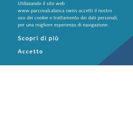
CH-6543 Arvigo
Utilizzando il sito web
www.parcovalcalanca.swiss accetti il nostro
+41 91 822 70 70
uso dei cookie e trattamento dei dati personali,
info@parcovalcalanca.swiss
per una migliore esperienza di navigazione.
Natura e paesaggio
Scopri di più
Animali selvatici
Accetto
Acqua
Bosco
Pietra
Aree protette
Cultura e società
Insediamenti
Vie storiche
ViaCalanca
Breve ritratto
Il Parco Val Calanca