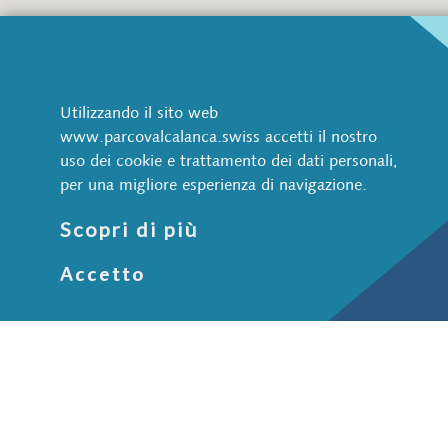
Parco Val Calanca
Via Pretorio 1
CH-6543 Arvigo
Utilizzando il sito web
www.parcovalcalanca.swiss accetti il nostro
+41 91 822 70 70
uso dei cookie e trattamento dei dati personali,
info@parcovalcalanca.swiss
per una migliore esperienza di navigazione.
Natura e paesaggio
Scopri di più
Animali selvatici
Accetto
Acqua
Bosco
Pietra
Aree protette
Cultura e società
Insediamenti
Vie storiche