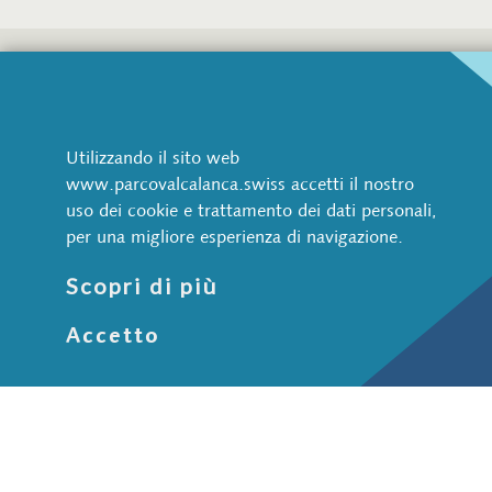
Parco Val Calanca
Via Pretorio 1
CH-6543 Arvigo
Utilizzando il sito web
www.parcovalcalanca.swiss accetti il nostro
+41 91 822 70 70
uso dei cookie e trattamento dei dati personali,
info@parcovalcalanca.swiss
per una migliore esperienza di navigazione.
Natura e paesaggio
Scopri di più
Animali selvatici
Accetto
Acqua
Bosco
Pietra
Aree protette
Cultura e società