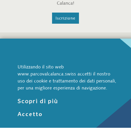
Calanca!
Iscrizione
Parco Val Calanca
Via Pretorio 1
CH-6543 Arvigo
Utilizzando il sito web
www.parcovalcalanca.swiss accetti il nostro
+41 91 822 70 70
uso dei cookie e trattamento dei dati personali,
info@parcovalcalanca.swiss
per una migliore esperienza di navigazione.
Natura e paesaggio
Scopri di più
Animali selvatici
Accetto
Acqua
Bosco
Pietra