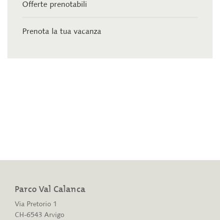
Offerte prenotabili
Prenota la tua vacanza
Parco Val Calanca
Via Pretorio 1
CH-6543 Arvigo