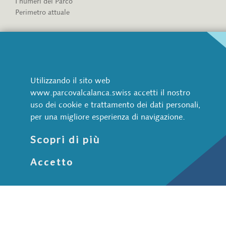
I numeri del Parco
Perimetro attuale
Associazione
Associazione Parco Val Calanca
Diventare socio
Amministrazione del Parco
Utilizzando il sito web
Coinvolgimento della popolazione
www.parcovalcalanca.swiss accetti il nostro
Partner e sponsor
uso dei cookie e trattamento dei dati personali,
Documenti
per una migliore esperienza di navigazione.
Contatti
Media e Newsletter
Scopri di più
Accetto
Protezione dati
Impressum