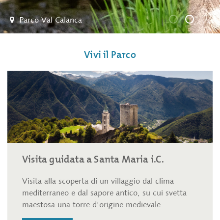
Parco Val Calanca
Il Parco Val
La rise
Il 
Vivi il Parco
Visita guidata a Santa Maria i.C.
Visita alla scoperta di un villaggio dal clima
mediterraneo e dal sapore antico, su cui svetta
maestosa una torre d'origine medievale.