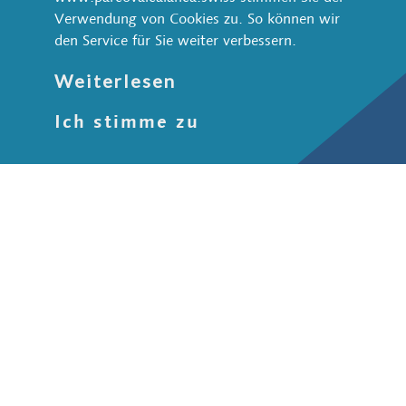
+41 91 822 70 70
Verwendung von Cookies zu. So können wir
info@parcovalcalanca.swiss
den Service für Sie weiter verbessern.
Natur und Landschaft
Weiterlesen
Wildtiere
Ich stimme zu
Wasser
Wald
Stein
Schutzgebiete
Kultur und Gesellschaft
Siedlungen
Historische Wege
Kulturweg ViaCalanca
Kennzahlen
Der Naturpark Calancatal
Kennzahlen vom Park