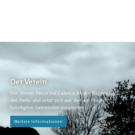
Der Verein
Der Verein Parco Val Calanca ist die Trägerschaft
Die Geschäftsstelle befindet sich in Arvigo und
des Parks und setzt sich aus den am Projekt
stellt den operativen Teil des Parco Val Calanca dar.
beteiligten Gemeinden zusammen.
Weitere Informationen
Weitere Informationen