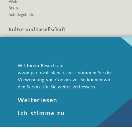
Wald
Stein
Schutzgebiete
Kultur und Gesellschaft
Siedlungen
Historische Wege
Kulturweg ViaCalanca
Mit Ihrem Besuch auf
Kennzahlen
www.parcovalcalanca.swiss stimmen Sie der
Der Naturpark Calancatal
Verwendung von Cookies zu. So können wir
Kennzahlen vom Park
den Service für Sie weiter verbessern.
Parkperimeter
Weiterlesen
Verein
Verein Parco Val Calanca
Ich stimme zu
Göenner werden
Geschäftsstelle
Einbezug der Bevölkerung