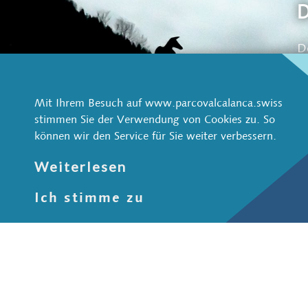
D
D
Di
s
o
z
Mit Ihrem Besuch auf www.parcovalcalanca.swiss
stimmen Sie der Verwendung von Cookies zu. So
können wir den Service für Sie weiter verbessern.
Weiterlesen
Parco Val Calanca
Ich stimme zu
Bleiben Sie 