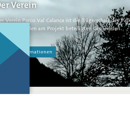
er Verein
er Verein Parco Val Calanca ist die Trägerschaft des Par
e Geschäftsstelle befindet sich in Arvigo und stellt den
etzt sich aus den am Projekt beteiligten Gemeinden
perativen Teil des Parco Val Calanca dar.
usammen.
Weitere Informationen
Weitere Informationen
Newsletter
immer auf dem Laufenden über die Aktivitäten des Parco