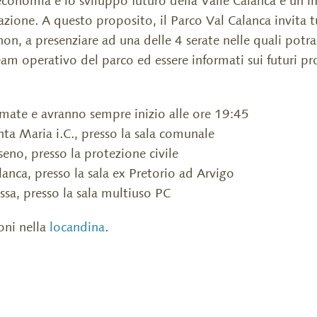
economia e lo sviluppo futuro della Valle Calanca e un'
azione. A questo proposito, il Parco Val Calanca invita 
non, a presenziare ad una delle 4 serate nelle quali potr
m operativo del parco ed essere informati sui futuri pro
mate e avranno sempre inizio alle ore 19:45
a Maria i.C., presso la sala comunale
no, presso la protezione civile
nca, presso la sala ex Pretorio ad Arvigo
a, presso la sala multiuso PC
oni nella
locandina
.