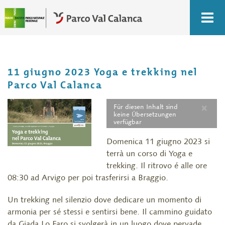
11 giugno 2023 Yoga e trekking nel
Parco Val Calanca
×
Für diesen Inhalt sind
keine Übersetzungen
verfügbar
Domenica 11 giugno 2023 si
terrà un corso di Yoga e
trekking. Il ritrovo é alle ore
08:30 ad Arvigo per poi trasferirsi a Braggio.
Un trekking nel silenzio dove dedicare un momento di
armonia per sé stessi e sentirsi bene. Il cammino guidato
da Giada Lo Faro si svolgerà in un luogo dove pervade