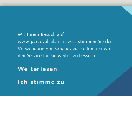
Parco Val Calanca
Via Pretorio 1
CH-6543 Arvigo
Mit Ihrem Besuch auf
www.parcovalcalanca.swiss stimmen Sie der
+41 91 822 70 70
Verwendung von Cookies zu. So können wir
info@parcovalcalanca.swiss
den Service für Sie weiter verbessern.
Natur und Landschaft
Weiterlesen
Wildtiere
Ich stimme zu
Wasser
Wald
Stein
Schutzgebiete
Kultur und Gesellschaft
Siedlungen
Historische Wege