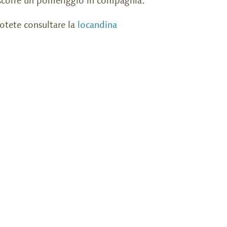
ascorre un pomeriggio in compagnia.
otete consultare la
locandina