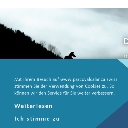
D
D
Di
s
o
z
Mit Ihrem Besuch auf www.parcovalcalanca.swiss
stimmen Sie der Verwendung von Cookies zu. So
können wir den Service für Sie weiter verbessern.
Weiterlesen
Parco Val Calanca
Ich stimme zu