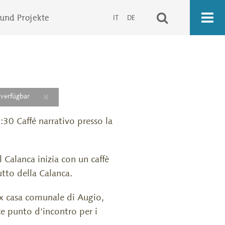
 und Projekte
IT
DE
×
 verfügbar
:30 Caffé narrativo presso la
Calanca inizia con un caffè
utto della Calanca.
ex casa comunale di Augio,
e punto d'incontro per i