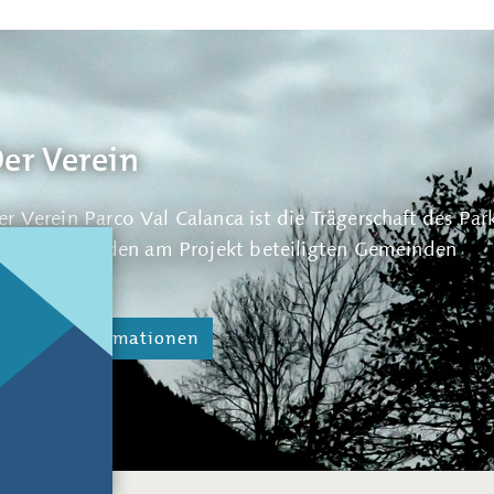
er Verein
er Verein Parco Val Calanca ist die Trägerschaft des Par
e Geschäftsstelle befindet sich in Arvigo und stellt den
etzt sich aus den am Projekt beteiligten Gemeinden
perativen Teil des Parco Val Calanca dar.
usammen.
Weitere Informationen
Weitere Informationen