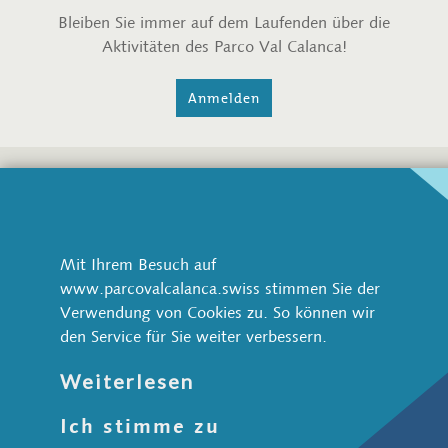
Bleiben Sie immer auf dem Laufenden über die
Aktivitäten des Parco Val Calanca!
Anmelden
Parco Val Calanca
Via Pretorio 1
CH-6543 Arvigo
Mit Ihrem Besuch auf
www.parcovalcalanca.swiss stimmen Sie der
+41 91 822 70 70
Verwendung von Cookies zu. So können wir
info@parcovalcalanca.swiss
den Service für Sie weiter verbessern.
Natur und Landschaft
Weiterlesen
Wildtiere
Ich stimme zu
Wasser
Wald