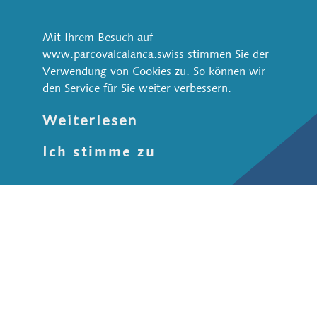
Via Pretorio 1
CH-6543 Arvigo
Mit Ihrem Besuch auf
www.parcovalcalanca.swiss stimmen Sie der
+41 91 822 70 70
Verwendung von Cookies zu. So können wir
info@parcovalcalanca.swiss
den Service für Sie weiter verbessern.
Natur und Landschaft
Weiterlesen
Wildtiere
Ich stimme zu
Wasser
Wald
Stein
Schutzgebiete
Kultur und Gesellschaft
Siedlungen
Historische Wege
Kulturweg ViaCalanca