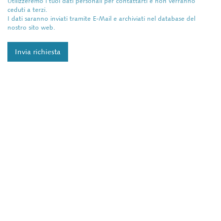
Utilizzeremo i tuoi dati personali per contattarti e non verranno
ceduti a terzi.
I dati saranno inviati tramite E-Mail e archiviati nel database del
nostro sito web.
Invia richiesta