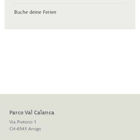
Buche deine Ferien
Parco Val Calanca
Via Pretorio 1
CH-6543 Arvigo