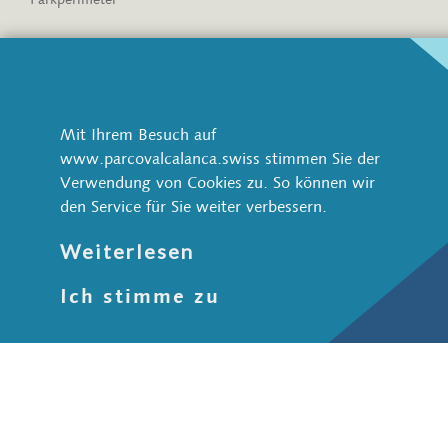
Verein
Verein Parco Val Calanca
Göenner werden
Geschäftsstelle
Mit Ihrem Besuch auf
Einbezug der Bevölkerung
www.parcovalcalanca.swiss stimmen Sie der
Partner und Sponsor
Verwendung von Cookies zu. So können wir
Dokumente
den Service für Sie weiter verbessern.
Kontakt
Medien und Newsletter
Weiterlesen
Ich stimme zu
Datenschutz
Impressum