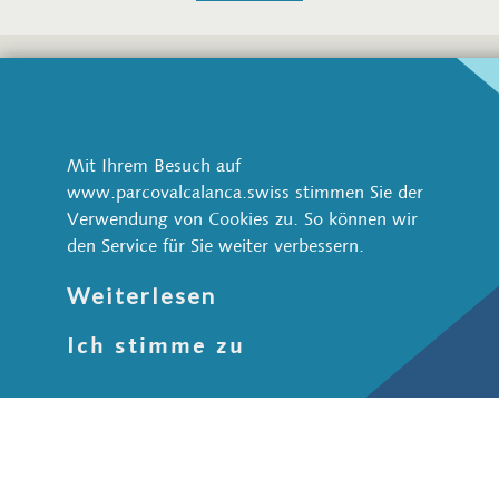
Parco Val Calanca
Via Pretorio 1
CH-6543 Arvigo
Mit Ihrem Besuch auf
www.parcovalcalanca.swiss stimmen Sie der
+41 91 822 70 70
Verwendung von Cookies zu. So können wir
info@parcovalcalanca.swiss
den Service für Sie weiter verbessern.
Natur und Landschaft
Weiterlesen
Wildtiere
Ich stimme zu
Wasser
Wald
Stein
Schutzgebiete
Kultur und Gesellschaft